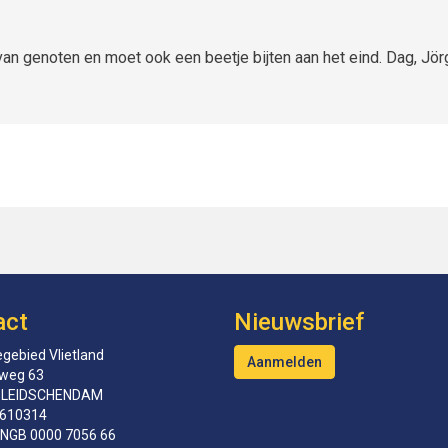
van genoten en moet ook een beetje bijten aan het eind. Dag, Jör
act
Nieuwsbrief
gebied Vlietland
Aanmelden
tweg 63
 LEIDSCHENDAM
610314
INGB 0000 7056 66