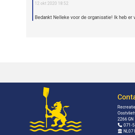
12 okt 2020 18:52
Bedankt Nelleke voor de organisatie! Ik heb er 
Cont
Recreatie
Oostvlie
2266 GN
071-5
NL07 