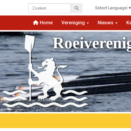
Select Language
Home
Vereniging
Nieuws
K
Roeivereni