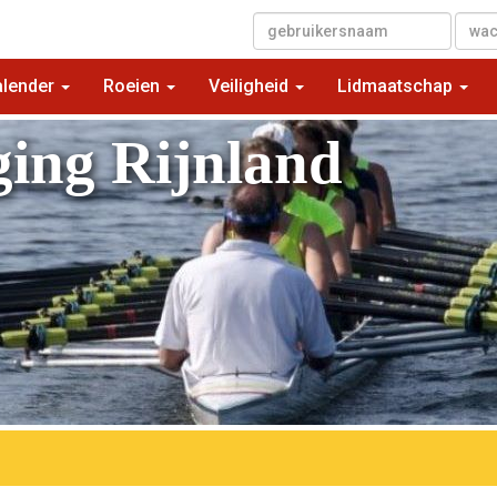
▼
alender
Roeien
Veiligheid
Lidmaatschap
ging Rijnland