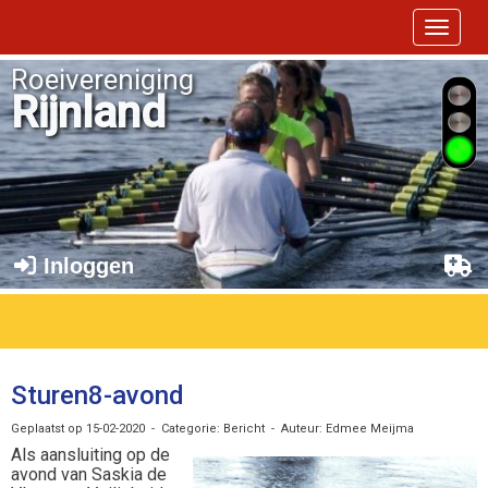
Toggle 
Roeivereniging
Rijnland
Inloggen
Sturen8-avond
Geplaatst op 15-02-2020 - Categorie: Bericht - Auteur: Edmee Meijma
Als aansluiting op de
avond van Saskia de