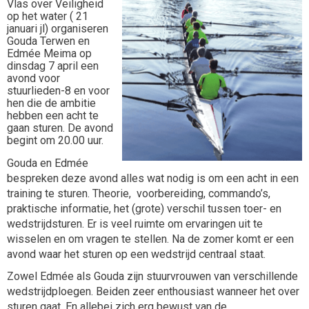
Vlas over Veiligheid
op het water ( 21
januari jl) organiseren
Gouda Terwen en
Edmée Meima op
dinsdag 7 april een
avond voor
stuurlieden-8 en voor
hen die de ambitie
hebben een acht te
gaan sturen. De avond
begint om 20.00 uur.
Gouda en Edmée
bespreken deze avond alles wat nodig is om een acht in een
training te sturen. Theorie, voorbereiding, commando’s,
praktische informatie, het (grote) verschil tussen toer- en
wedstrijdsturen. Er is veel ruimte om ervaringen uit te
wisselen en om vragen te stellen. Na de zomer komt er een
avond waar het sturen op een wedstrijd centraal staat.
Zowel Edmée als Gouda zijn stuurvrouwen van verschillende
wedstrijdploegen. Beiden zeer enthousiast wanneer het over
sturen gaat. En allebei zich erg bewust van de