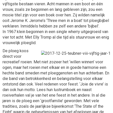
vijftigste bestaan vieren. Acht mannen in een boot en één
vrouw, zoals ze begonnen en lang gebleven zijn, zou een
mooie titel zijn voor een boek over hen. Zij wilden namelijk
ooit Jerome K. Jerome’s ‘Three men in a boat’ tot ploegbijbel
verklaren. Inmiddels hebben ze zelf een andere ‘bijbel’.
In 1967 klein begonnen in een single wherry uitgegroeid van
vier tot acht. Met Elly Tromp al die tijd als stuurvrouw en enig
vrouwelijk ploeglid.
De ploeg koos
direct voor
recreatief roeien. Met niet zozeer het ‘willen winnen’ voor
ogen, maar het roeien met elkaar en in goede harmonie een
hechte band smeden met ploeggenoten en hun achterban. En
die band van betrokkenheid en belangstelling voor elkaar
ontstond dan ook. Veel redenen voor feest. ‘Joie de vivre’ is
dan ook hun motto. Lees hun lustrumboek en naast
roeiverhalen val je van het ene feest in het andere. In al die
jaren is de ploeg een ‘grootfamilie’ geworden. Met vele
tradities, zoals de jaarlijkse bijeenkomst ‘The State of the
Eight’ waarin de gebeurtenissen van het afgelopen jaar de