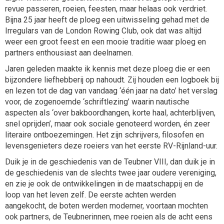
revue passeren, roeien, feesten, maar helaas ook verdriet.
Bijna 25 jaar heeft de ploeg een uitwisseling gehad met de
Irregulars van de London Rowing Club, ook dat was altijd
weer een groot feest en een mooie traditie waar ploeg en
partners enthousiast aan deelnamen.
Jaren geleden maakte ik kennis met deze ploeg die er een
bijzondere liefhebberij op nahoudt. Zij houden een logboek bij
en lezen tot de dag van vandaag ‘één jaar na dato’ het verslag
voor, de zogenoemde ‘schriftlezing’ waarin nautische
aspecten als ‘over bakboordhangen, korte haal, achterblijven,
snel oprijden’, maar ook sociale genoteerd worden, én zeer
literaire ontboezemingen. Het zijn schrijvers, filosofen en
levensgenieters deze roeiers van het eerste RV-Rijnland-uur.
Duik je in de geschiedenis van de Teubner VIII, dan duik je in
de geschiedenis van de slechts twee jaar oudere vereniging,
en zie je ook de ontwikkelingen in de maatschappij en de
loop van het leven zelf. De eerste achten werden
aangekocht, de boten werden moderner, voortaan mochten
ook partners, de Teubnerinnen, mee roeien als de acht eens