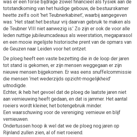
was er een forse bijdrage zowel financieel als fysiek aan de
totstandkoming van het huidige gebouw, de bestuurskamer
heette zelfs ooit ‘het Teubnerkabinet’, waarbij aangegeven
was: ‘Het staat het bestuur vrij daarvan gebruik te maken als
de Teubner VIII niet aanwezig is.’ Zo zijn er ook de voor alle
leden nuttige jubileumcadeaus als weerstation, megaparasol
en een mooie ingelijste historische prent van de opmars van
de Geuzen naar Leiden voor het ontzet.
De ploeg heeft een vaste bezetting die in de loop der jaren
tot stand is gekomen, er zijn mensen weggegaan er zijn
nieuwe mensen bijgekomen. Er was eens snuffelcommissie
die mensen ‘met wederzijds opzicht-mogelijkheid’
uitnodigde.
Echter, ik heb het gevoel dat de ploeg de laatste jaren niet
aan vernieuwing heeft gedaan, en dat is jammer. Het aantal
roeiers wordt kleiner, het botengebruik minder.
Een waarschuwing voor de vereniging: vernieuw en blijf
vernieuwen.
Ondertussen hoop ik wel dat we de ploeg nog jaren op
Rijnland zullen zien, al of niet roeiend.