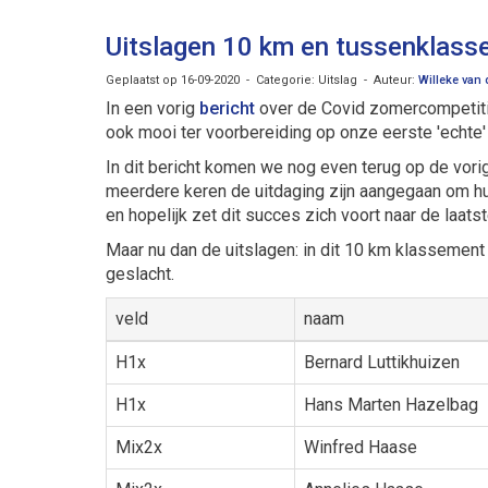
Uitslagen 10 km en tussenklas
Geplaatst op 16-09-2020 - Categorie: Uitslag - Auteur:
Willeke van
In een vorig
bericht
over de Covid zomercompetitie
ook mooi ter voorbereiding op onze eerste 'echte' 
In dit bericht komen we nog even terug op de vori
meerdere keren de uitdaging zijn aangegaan om hu
en hopelijk zet dit succes zich voort naar de laats
Maar nu dan de uitslagen: in dit 10 km klassement
geslacht.
veld
naam
H1x
Bernard Luttikhuizen
H1x
Hans Marten Hazelbag
Mix2x
Winfred Haase