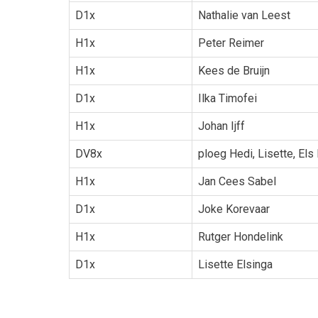
D1x
Nathalie van Leest
H1x
Peter Reimer
H1x
Kees de Bruijn
D1x
Ilka Timofei
H1x
Johan Ijff
DV8x
ploeg Hedi, Lisette, Els 
H1x
Jan Cees Sabel
D1x
Joke Korevaar
H1x
Rutger Hondelink
D1x
Lisette Elsinga