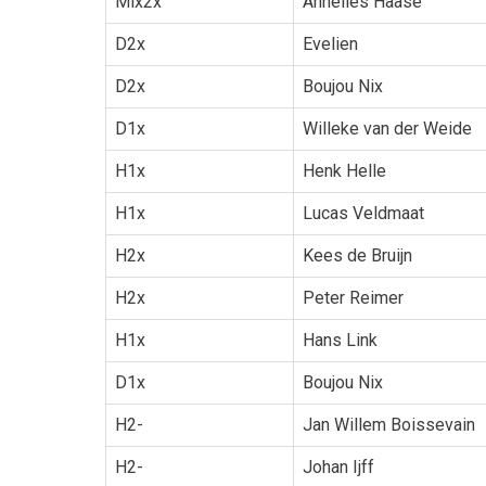
Mix2x
Annelies Haase
D2x
Evelien
D2x
Boujou Nix
D1x
Willeke van der Weide
H1x
Henk Helle
H1x
Lucas Veldmaat
H2x
Kees de Bruijn
H2x
Peter Reimer
H1x
Hans Link
D1x
Boujou Nix
H2-
Jan Willem Boissevain
H2-
Johan Ijff