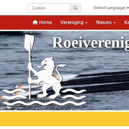
Select Language
Home
Vereniging
Nieuws
K
Roeivereni