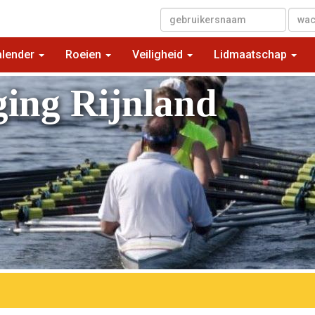
▼
alender
Roeien
Veiligheid
Lidmaatschap
ging Rijnland