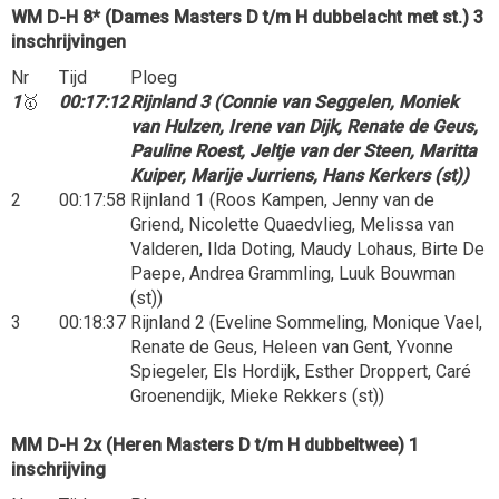
WM D-H 8* (Dames Masters D t/m H dubbelacht met st.) 3
inschrijvingen
Nr
Tijd
Ploeg
1
🥇
00:17:12
Rijnland 3 (Connie van Seggelen, Moniek
van Hulzen, Irene van Dijk, Renate de Geus,
Pauline Roest, Jeltje van der Steen, Maritta
Kuiper, Marije Jurriens, Hans Kerkers (st))
2
00:17:58
Rijnland 1 (Roos Kampen, Jenny van de
Griend, Nicolette Quaedvlieg, Melissa van
Valderen, Ilda Doting, Maudy Lohaus, Birte De
Paepe, Andrea Grammling, Luuk Bouwman
(st))
3
00:18:37
Rijnland 2 (Eveline Sommeling, Monique Vael,
Renate de Geus, Heleen van Gent, Yvonne
Spiegeler, Els Hordijk, Esther Droppert, Caré
Groenendijk, Mieke Rekkers (st))
MM D-H 2x (Heren Masters D t/m H dubbeltwee) 1
inschrijving