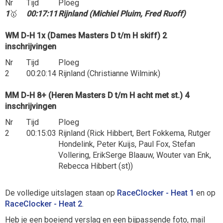
Nr
Tijd
Ploeg
1
🥇
00:17:11
Rijnland (Michiel Pluim, Fred Ruoff)
WM D-H 1x (Dames Masters D t/m H skiff) 2
inschrijvingen
Nr
Tijd
Ploeg
2
00:20:14
Rijnland (Christianne Wilmink)
MM D-H 8+ (Heren Masters D t/m H acht met st.) 4
inschrijvingen
Nr
Tijd
Ploeg
2
00:15:03
Rijnland (Rick Hibbert, Bert Fokkema, Rutger
Hondelink, Peter Kuijs, Paul Fox, Stefan
Vollering, ErikSerge Blaauw, Wouter van Enk,
Rebecca Hibbert (st))
De volledige uitslagen staan op
RaceClocker - Heat 1
en op
RaceClocker - Heat 2
.
Heb je een boeiend verslag en een bijpassende foto, mail