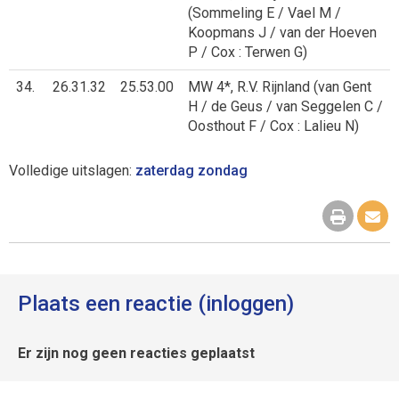
(Sommeling E / Vael M /
Koopmans J / van der Hoeven
P / Cox : Terwen G)
34.
26.31.32
25.53.00
MW 4*, R.V. Rijnland (van Gent
H / de Geus / van Seggelen C /
Oosthout F / Cox : Lalieu N)
Volledige uitslagen:
zaterdag
zondag
Plaats een reactie (inloggen)
Er zijn nog geen reacties geplaatst