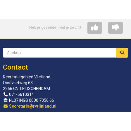
Heb je gevonden wat je zocht?
Contact
Recreatiegebied Vlietland
Oostvlietweg 63
2266 GN LEIDSCHENDAM
071-5610314
NL07 INGB 0000 7056 66
siraterceS
@rvrijnland.nl