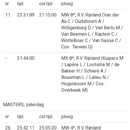
nr
tijd
cor.tijd
ploeg
11.
23.31.89
21.15.00
MW 8*, R.V. Rijnland (Van der
Aa C / Oudshoorn A /
Willigenburg D / Van Berlo M /
Van Beemen L / Kaptein C /
Wortelboer C / Van Sasse C /
Cox : Terwen G)
-
21.44.00
.
MX 8*, R.V. Rijnland (Kuipers M
/ Lapère L / Lootsma M / de
Bakker H / Schiere A /
Bouwman L / Lalieu N /
Hogenboom M / Cox :
Overbeek M)
MASTERS, zaterdag
nr
tijd
cor.tijd
ploeg
26.
25.42.11
25.05.00
MW 4*, R.V. Rijnland