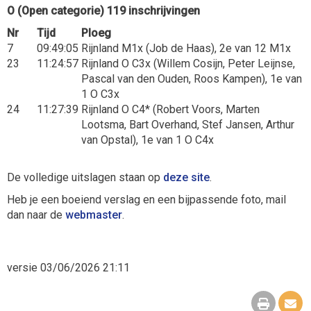
O (Open categorie) 119 inschrijvingen
Nr
Tijd
Ploeg
7
09:49:05
Rijnland M1x (Job de Haas), 2e van 12 M1x
23
11:24:57
Rijnland O C3x (Willem Cosijn, Peter Leijnse,
Pascal van den Ouden, Roos Kampen), 1e van
1 O C3x
24
11:27:39
Rijnland O C4* (Robert Voors, Marten
Lootsma, Bart Overhand, Stef Jansen, Arthur
van Opstal), 1e van 1 O C4x
De volledige uitslagen staan op
deze site
.
Heb je een boeiend verslag en een bijpassende foto, mail
dan naar de
webmaster
.
versie 03/06/2026 21:11