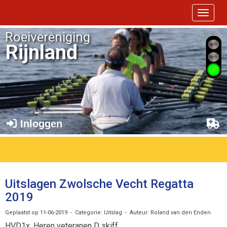
Toggle 
Roeivereniging
Rijnland
Inloggen
Uitslagen Zwolsche Vecht Regatta
2019
Geplaatst op 11-06-2019 - Categorie: Uitslag - Auteur: Roland van den Enden
HVD1x, Heren veteranen D skiff