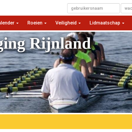
▼
alender
Roeien
Veiligheid
Lidmaatschap
ging Rijnland