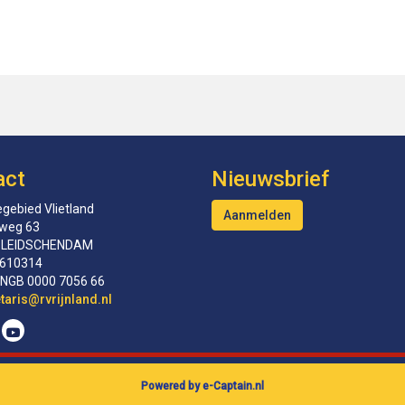
act
Nieuwsbrief
gebied Vlietland
Aanmelden
tweg 63
 LEIDSCHENDAM
610314
INGB 0000 7056 66
erceS
@rvrijnland.nl
Powered by e-Captain.nl