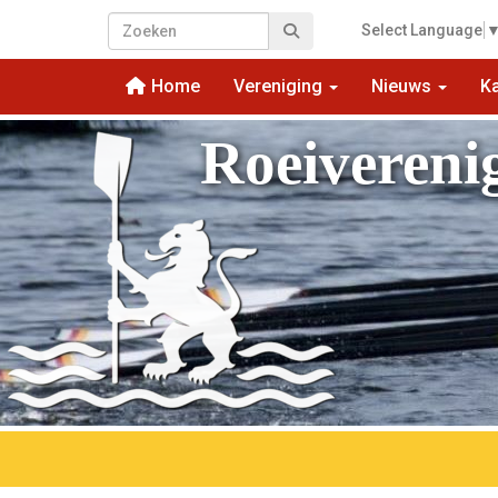
Select Language
Home
Vereniging
Nieuws
K
Roeivereni