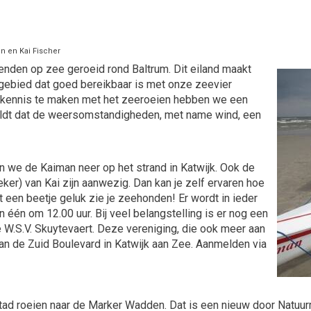
en en Kai Fischer
enden op zee geroeid rond Baltrum. Dit eiland maakt
 gebied dat goed bereikbaar is met onze zeevier
n kennis te maken met het zeeroeien hebben we een
geldt dat de weersomstandigheden, met name wind, een
 we de Kaiman neer op het strand in Katwijk. Ook de
er) van Kai zijn aanwezig. Dan kan je zelf ervaren hoe
t een beetje geluk zie je zeehonden! Er wordt in ieder
n één om 12.00 uur. Bij veel belangstelling is er nog een
e W.S.V. Skuytevaert. Deze vereniging, die ook meer aan
van de Zuid Boulevard in Katwijk aan Zee. Aanmelden via
tad roeien naar de Marker Wadden. Dat is een nieuw door Natuur