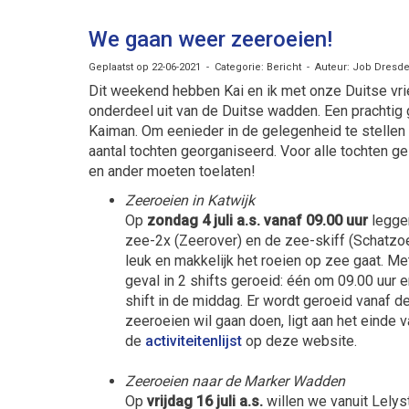
We gaan weer zeeroeien!
Geplaatst op 22-06-2021 - Categorie: Bericht - Auteur: Job Dresd
Dit weekend hebben Kai en ik met onze Duitse vri
onderdeel uit van de Duitse wadden. Een prachtig
Kaiman. Om eenieder in de gelegenheid te stelle
aantal tochten georganiseerd. Voor alle tochten 
en ander moeten toelaten!
Zeeroeien in Katwijk
Op
zondag 4 juli a.s. vanaf 09.00 uur
leggen
zee-2x (Zeerover) en de zee-skiff (Schatzoek
leuk en makkelijk het roeien op zee gaat. Me
geval in 2 shifts geroeid: één om 09.00 uur e
shift in de middag. Er wordt geroeid vanaf d
zeeroeien wil gaan doen, ligt aan het einde 
de
activiteitenlijst
op deze website.
Zeeroeien naar de Marker Wadden
Op
vrijdag 16 juli a.s.
willen we vanuit Lelys