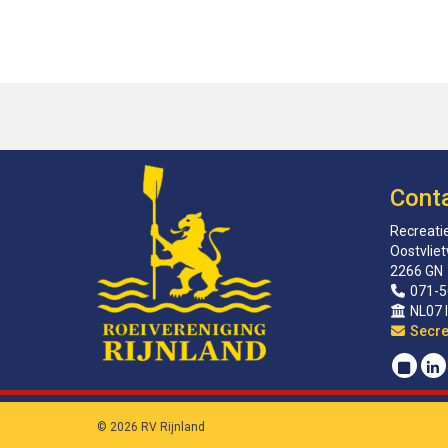
Cont
Recreatie
Oostvlie
2266 GN
071-5
NL07 
sirat
© 2026 RV Rijnland