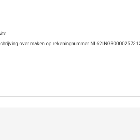
ite.
nschrijving over maken op rekeningnummer NL62INGB0000257312 t.a