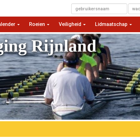
▼
alender
Roeien
Veiligheid
Lidmaatschap
ging Rijnland