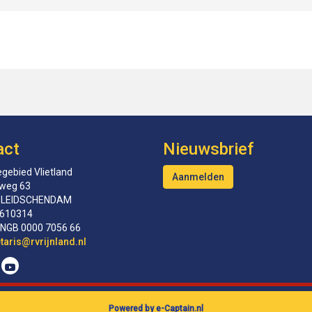
act
Nieuwsbrief
gebied Vlietland
Aanmelden
tweg 63
 LEIDSCHENDAM
610314
INGB 0000 7056 66
erceS
@rvrijnland.nl
Powered by e-Captain.nl