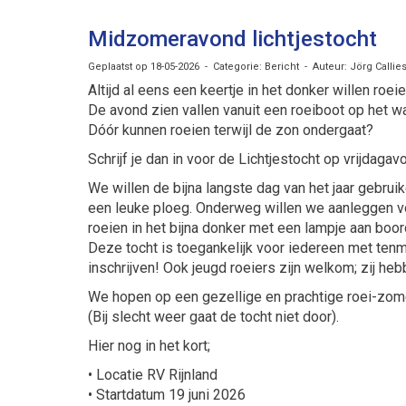
Midzomeravond lichtjestocht
Geplaatst op 18-05-2026 - Categorie: Bericht - Auteur: Jörg Callie
Altijd al eens een keertje in het donker willen roei
De avond zien vallen vanuit een roeiboot op het w
Dóór kunnen roeien terwijl de zon ondergaat?
Schrijf je dan in voor de Lichtjestocht op vrijdagav
We willen de bijna langste dag van het jaar gebrui
een leuke ploeg. Onderweg willen we aanleggen vo
roeien in het bijna donker met een lampje aan boor
Deze tocht is toegankelijk voor iedereen met tenm
inschrijven! Ook jeugd roeiers zijn welkom; zij he
We hopen op een gezellige en prachtige roei-zo
(Bij slecht weer gaat de tocht niet door).
Hier nog in het kort;
• Locatie RV Rijnland
• Startdatum 19 juni 2026