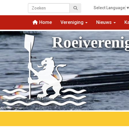
Select Language
Home
Vereniging
Nieuws
K
Roeivereni