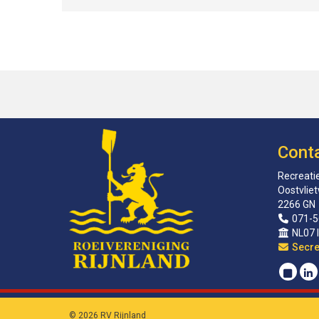
Cont
Recreatie
Oostvlie
2266 GN
071-5
NL07 
sirat
© 2026 RV Rijnland