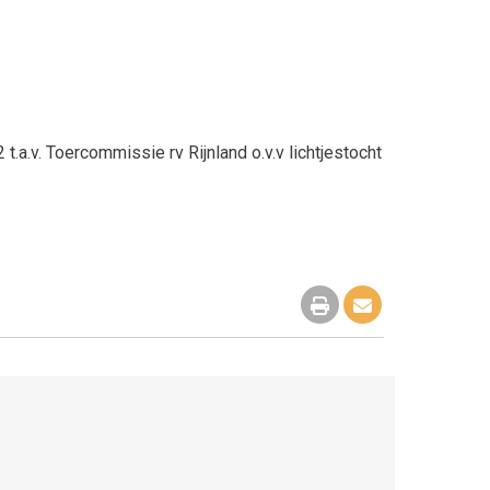
.v. Toercommissie rv Rijnland o.v.v lichtjestocht