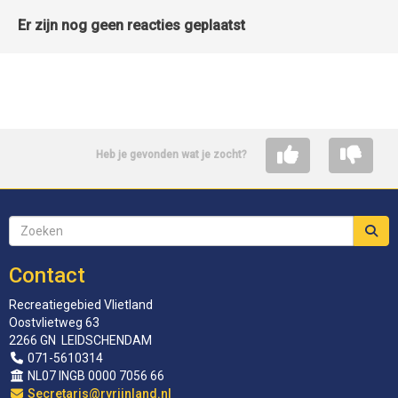
Er zijn nog geen reacties geplaatst
Heb je gevonden wat je zocht?
Contact
Recreatiegebied Vlietland
Oostvlietweg 63
2266 GN LEIDSCHENDAM
071-5610314
NL07 INGB 0000 7056 66
siraterceS
@rvrijnland.nl