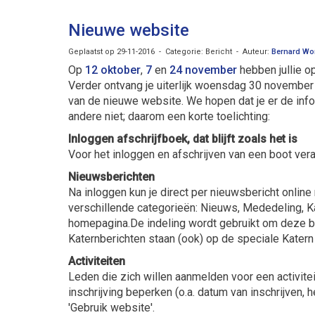
Nieuwe website
Geplaatst op 29-11-2016 - Categorie: Bericht - Auteur:
Bernard Wor
Op
12 oktober
,
7
en
24 november
hebben jullie o
Verder ontvang je uiterlijk woensdag 30 november
van de nieuwe website. We hopen dat je er de inf
andere niet; daarom een korte toelichting:
Inloggen afschrijfboek, dat blijft zoals het is
Voor het inloggen en afschrijven van een boot ver
Nieuwsberichten
Na inloggen kun je direct per nieuwsbericht online
verschillende categorieën: Nieuws, Mededeling, Kat
homepagina.De indeling wordt gebruikt om deze ber
Katernberichten staan (ook) op de speciale Katern
Activiteiten
Leden die zich willen aanmelden voor een activit
inschrijving beperken (o.a. datum van inschrijven, h
'Gebruik website'.