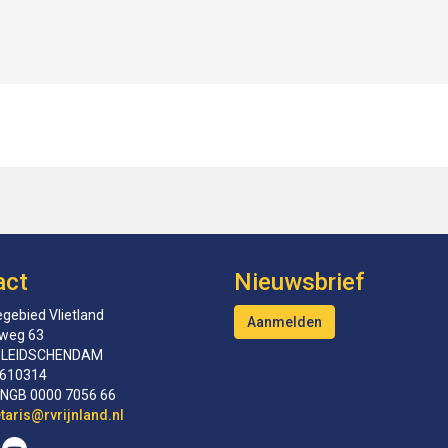
act
Nieuwsbrief
gebied Vlietland
Aanmelden
tweg 63
 LEIDSCHENDAM
610314
INGB 0000 7056 66
erceS
@rvrijnland.nl