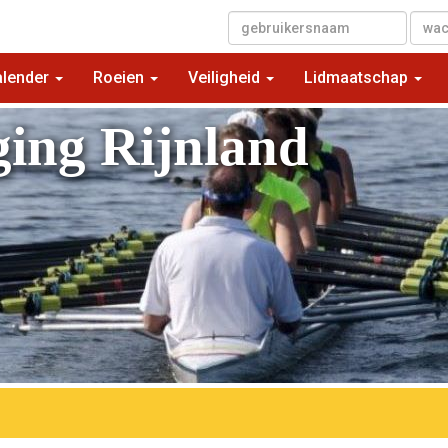
▼
alender
Roeien
Veiligheid
Lidmaatschap
ging Rijnland