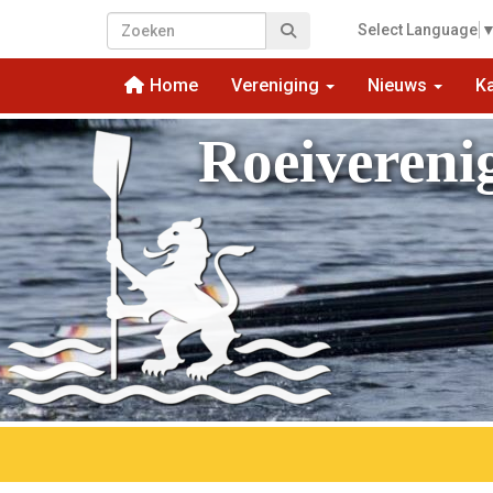
Select Language
Home
Vereniging
Nieuws
K
Roeivereni