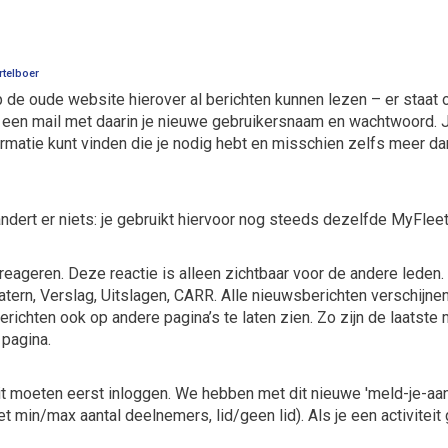
telboer
p de oude website hierover al berichten kunnen lezen – er staat
 een mail met daarin je nieuwe gebruikersnaam en wachtwoord. J
ormatie kunt vinden die je nodig hebt en misschien zelfs meer 
andert er niets: je gebruikt hiervoor nog steeds dezelfde MyFl
 reageren. Deze reactie is alleen zichtbaar voor de andere leden
ern, Verslag, Uitslagen, CARR. Alle nieuwsberichten verschijnen,
ichten ook op andere pagina’s te laten zien. Zo zijn de laatste
 pagina.
eit moeten eerst inloggen. We hebben met dit nieuwe 'meld-je-a
et min/max aantal deelnemers, lid/geen lid). Als je een activiteit