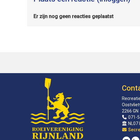
Er zijn nog geen reacties geplaatst
Cont
Recreatie
Oostvlie
2266 GN
071-5
NL07 
sirat