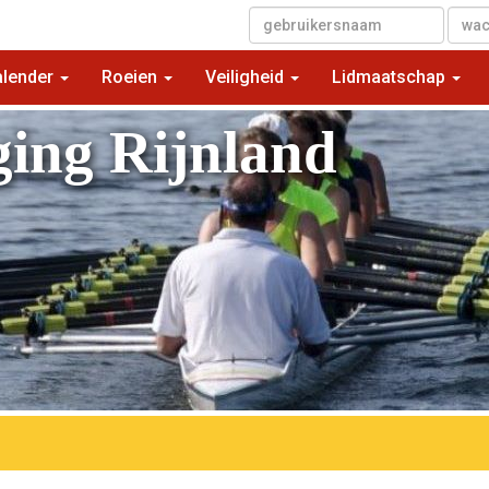
alender
Roeien
Veiligheid
Lidmaatschap
ging Rijnland