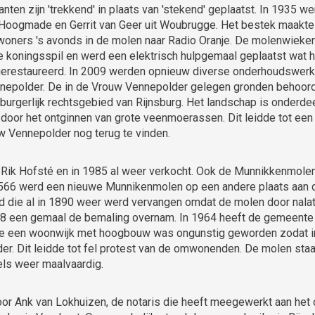
nten zijn 'trekkend' in plaats van 'stekend' geplaatst. In 1935
 Hoogmade en Gerrit van Geer uit Woubrugge. Het bestek maakt
ewoners 's avonds in de molen naar Radio Oranje. De molenwieke
de koningsspil en werd een elektrisch hulpgemaal geplaatst wat
erestaureerd. In 2009 werden opnieuw diverse onderhoudswerk
nepolder. De in de Vrouw Vennepolder gelegen gronden behoorde
t burgerlijk rechtsgebied van Rijnsburg. Het landschap is onder
 door het ontginnen van grote veenmoerassen. Dit leidde tot een
uw Vennepolder nog terug te vinden.
ik Hofsté en in 1985 al weer verkocht. Ook de Munnikkenmolen 
1566 werd een nieuwe Munnikenmolen op een andere plaats aan 
die al in 1890 weer werd vervangen omdat de molen door nalat
58 een gemaal de bemaling overnam. In 1964 heeft de gemeente 
de een woonwijk met hoogbouw was ongunstig geworden zodat i
er. Dit leidde tot fel protest van de omwonenden. De molen staa
ls weer maalvaardig.
r Ank van Lokhuizen, de notaris die heeft meegewerkt aan het o