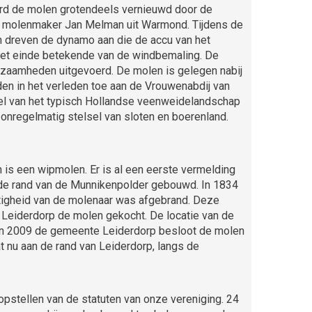
 werd de molen grotendeels vernieuwd door de
e molenmaker Jan Melman uit Warmond. Tijdens de
n dreven de dynamo aan die de accu van het
 het einde betekende van de windbemaling. De
zaamheden uitgevoerd. De molen is gelegen nabij
n in het verleden toe aan de Vrouwenabdij van
deel van het typisch Hollandse veenweidelandschap
 onregelmatig stelsel van sloten en boerenland.
is een wipmolen. Er is al een eerste vermelding
de rand van de Munnikenpolder gebouwd. In 1834
igheid van de molenaar was afgebrand. Deze
Leiderdorp de molen gekocht. De locatie van de
n 2009 de gemeente Leiderdorp besloot de molen
t nu aan de rand van Leiderdorp, langs de
pstellen van de statuten van onze vereniging. 24