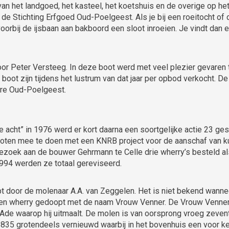
n het landgoed, het kasteel, het koetshuis en de overige op he
e Stichting Erfgoed Oud-Poelgeest. Als je bij een roeitocht of
voorbij de ijsbaan aan bakboord een sloot inroeien. Je vindt dan 
or Peter Versteeg. In deze boot werd met veel plezier gevaren t
boot zijn tijdens het lustrum van dat jaar per opbod verkocht. 
ere Oud-Poelgeest.
e acht” in 1976 werd er kort daarna een soortgelijke actie 23 ge
ten mee te doen met een KNRB project voor de aanschaf van kunst
 bezoek aan de bouwer Gehrmann te Celle drie wherry’s besteld a
994 werden ze totaal gereviseerd.
door de molenaar A.A. van Zeggelen. Het is niet bekend wanne
en wherry gedoopt met de naam Vrouw Venner. De Vrouw Vennem
e Ade waarop hij uitmaalt. De molen is van oorsprong vroeg zeve
 1835 grotendeels vernieuwd waarbij in het bovenhuis een voor 