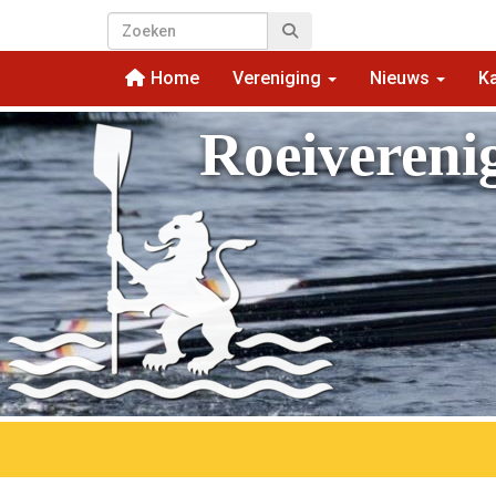
Home
Vereniging
Nieuws
K
Roeivereni