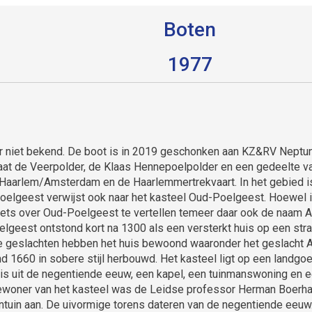
Boten
1977
 niet bekend. De boot is in 2019 geschonken aan KZ&RV Neptunus
aat de Veerpolder, de Klaas Hennepoelpolder en een gedeelte va
r Haarlem/Amsterdam en de Haarlemmertrekvaart. In het gebied i
oelgeest verwijst ook naar het kasteel Oud-Poelgeest. Hoewel
iets over Oud-Poelgeest te vertellen temeer daar ook de naam A
elgeest ontstond kort na 1300 als een versterkt huis op een st
e geslachten hebben het huis bewoond waaronder het geslacht A
 1660 in sobere stijl herbouwd. Het kasteel ligt op een landgoed
 uit de negentiende eeuw, een kapel, een tuinmanswoning en een
woner van het kasteel was de Leidse professor Herman Boerhav
ntuin aan. De uivormige torens dateren van de negentiende eeuw