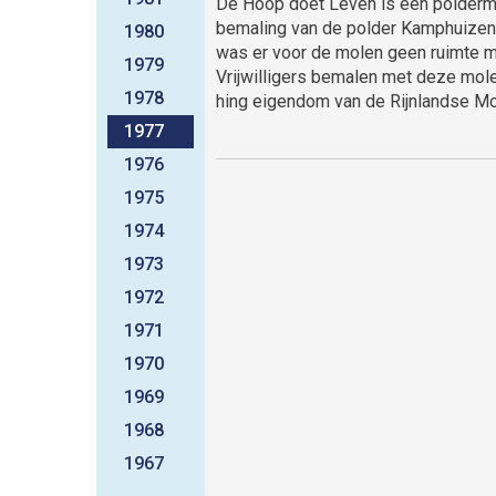
De Hoop doet Leven is een poldermo
bemaling van de polder Kamphuizen. 
1980
was er voor de molen geen ruimte me
1979
Vrijwilligers bemalen met deze mol
1978
hing eigendom van de Rijnlandse Mo
1977
1976
1975
1974
1973
1972
1971
1970
1969
1968
1967