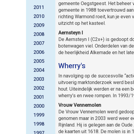
gemeente Oegstgeest. Het beheer va
2011
gemeente in 1988 toevertrouwd aan d
2010
richting Warmond roeit, kun je even 
uitzicht op het kasteel.
2009
Aernsteyn I
2008
De Aernsteyn I (C2x+) is gedoopt do
2007
botenwagen viel. Onderdelen van de 
2006
de heerlijkheid Alkemade en het lat
2005
Wherry's
2004
In navolging op de succesvolle “acti
2003
uitvoerig marktonderzoek werd beslo
2002
hout. Uiteindelijk werden er na een
wherry’s en rwee rompen. In 1993/1
2001
Vrouw Vennemolen
2000
De Vrouw Vennemolen werd gedoopt 
1999
genomen maar in 2003 werd weer e
1998
Rijnland. Hij is gelegen aan de Oud
de kaarten uit 1618. De molen is in
1997