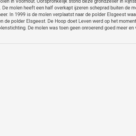
len in Voorhout. Oorspronkelijk stond deze grondzeiler in Rijn
De molen heeft een half overkapt ijzeren scheprad buiten de mol
er. In 1999 is de molen verplaatst naar de polder Elsgeest waar
en de polder Elsgeest. De Hoop doet Leven werd op het moment
lenstichting. De molen was toen geen onroerend goed meer en vi