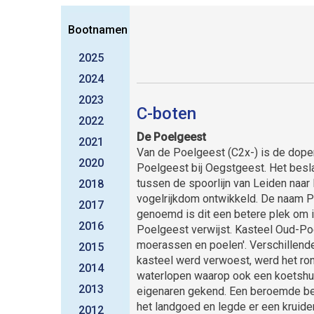
Bootnamen
2025
2024
2023
C-boten
2022
De Poelgeest
2021
Van de Poelgeest (C2x-) is de doper
2020
Poelgeest bij Oegstgeest. Het besl
tussen de spoorlijn van Leiden naa
2018
vogelrijkdom ontwikkeld. De naam P
2017
genoemd is dit een betere plek om 
2016
Poelgeest verwijst. Kasteel Oud-Po
moerassen en poelen'. Verschillend
2015
kasteel werd verwoest, werd het rond
2014
waterlopen waarop ook een koetshuis
2013
eigenaren gekend. Een beroemde be
het landgoed en legde er een kruide
2012