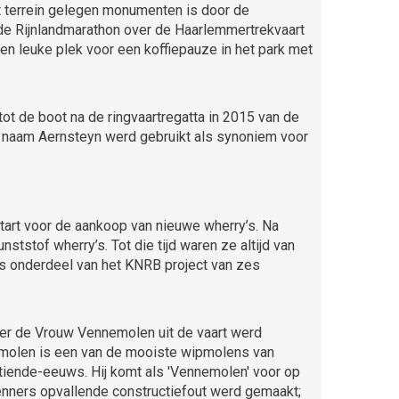
t terrein gelegen monumenten is door de
 de Rijnlandmarathon over de Haarlemmertrekvaart
een leuke plek voor een koffiepauze in het park met
ot de boot na de ringvaartregatta in 2015 van de
De naam Aernsteyn werd gebruikt als synoniem voor
start voor de aankoop van nieuwe wherry’s. Na
stof wherry’s. Tot die tijd waren ze altijd van
ls onderdeel van het KNRB project van zes
er de Vrouw Vennemolen uit de vaart werd
olen is een van de mooiste wipmolens van
ntiende-eeuws. Hij komt als 'Vennemolen' voor op
kenners opvallende constructiefout werd gemaakt;