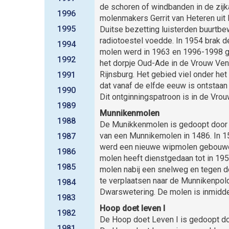
de schoren of windbanden in de zijka
1996
molenmakers Gerrit van Heteren uit
1995
Duitse bezetting luisterden buurtb
radiotoestel voedde. In 1954 brak 
1994
molen werd in 1963 en 1996-1998 g
1992
het dorpje Oud-Ade in de Vrouw Ven
Rijnsburg. Het gebied viel onder he
1991
dat vanaf de elfde eeuw is ontstaan
1990
Dit ontginningspatroon is in de Vro
1989
Munnikenmolen
1988
De Munikkenmolen is gedoopt door R
van een Munnikemolen in 1486. In 
1987
werd een nieuwe wipmolen gebouwd 
1986
molen heeft dienstgedaan tot in 19
1985
molen nabij een snelweg en tegen 
te verplaatsen naar de Munnikenpold
1984
Dwarswetering. De molen is inmidde
1983
Hoop doet leven I
1982
De Hoop doet Leven I is gedoopt doo
1981