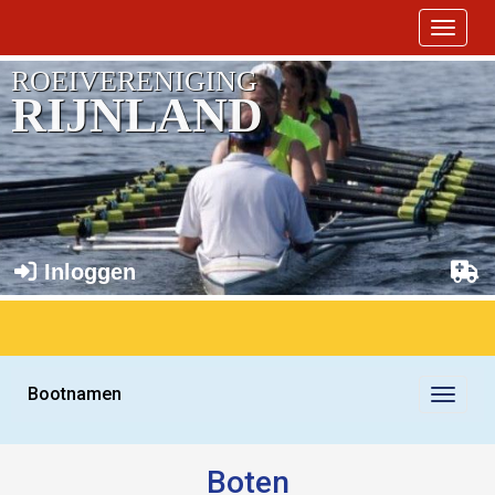
Toggle 
ROEIVERENIGING
RIJNLAND
Inloggen
Bootnamen
Toggle
Boten