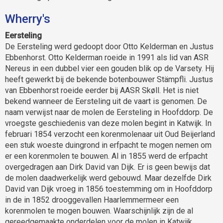
Wherry's
Eersteling
De Eersteling werd gedoopt door Otto Kelderman en Justus
Ebbenhorst. Otto Kelderman roeide in 1991 als lid van ASR
Nereus in een dubbel vier een gouden blik op de Varsety. Hij
heeft gewerkt bij de bekende botenbouwer Stämpfli. Justus
van Ebbenhorst roeide eerder bij AASR Skøll. Het is niet
bekend wanneer de Eersteling uit de vaart is genomen. De
naam verwijst naar de molen de Eersteling in Hoofddorp. De
vroegste geschiedenis van deze molen begint in Katwijk. In
februari 1854 verzocht een korenmolenaar uit Oud Beijerland
een stuk woeste duingrond in erfpacht te mogen nemen om
er een korenmolen te bouwen. Al in 1855 werd de erfpacht
overgedragen aan Dirk David van Dijk. Er is geen bewijs dat
de molen daadwerkelijk werd gebouwd. Maar dezelfde Dirk
David van Dijk vroeg in 1856 toestemming om in Hoofddorp
in de in 1852 drooggevallen Haarlemmermeer een
korenmolen te mogen bouwen. Waarschijnlijk zijn de al
gereedgemaakte onderdelen voor de molen in Katwijk