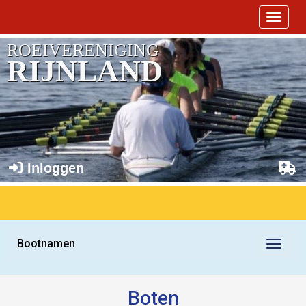
Toggle 
ROEIVERENIGING
RIJNLAND
Inloggen
Bootnamen
Toggle
Boten